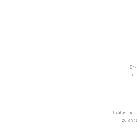
Erk
Inf
Erklärung 
zu änd