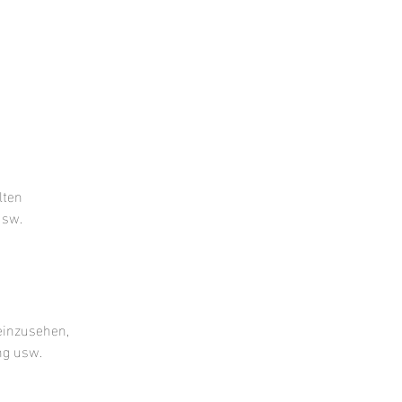
lten
usw.
einzusehen,
ng usw.