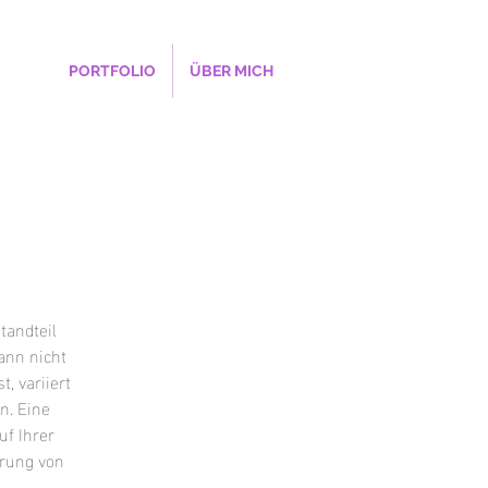
PORTFOLIO
ÜBER MICH
tandteil
kann nicht
, variiert
n. Eine
uf Ihrer
ärung von