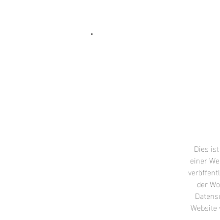
.
Dies is
einer Web
veröffent
der Wo
Datensc
Website 